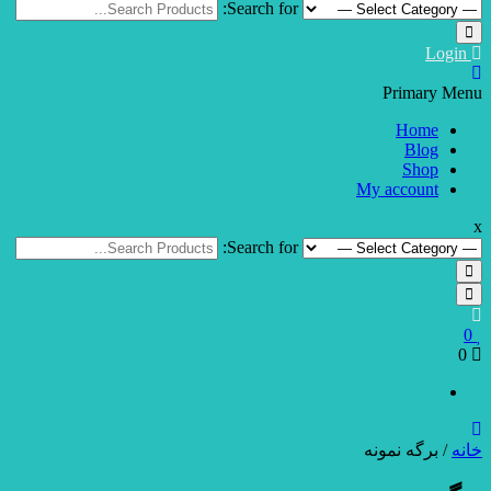
Search for:
Login
Primary Menu
Home
Blog
Shop
My account
x
Search for:
0
0
خانه
/ برگه نمونه