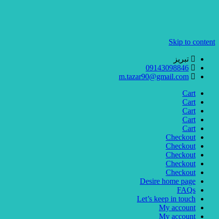
Skip to content
تبریز
09143098846
m.tazar90@gmail.com
Cart
Cart
Cart
Cart
Cart
Checkout
Checkout
Checkout
Checkout
Checkout
Desire home page
FAQs
Let’s keep in touch
My account
My account