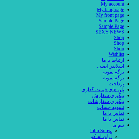
My account
My blog page
My front page
Sample Page
Sample Page
SEXY NEWS
Shop
Shop
Shop
Wishlist
ارتباط با ما
اسلایدر اصلی
برگه نمونه
برگه نمونه
پرداخت
پلن های قیمت گذاری
پیگیری سفارش
پیگیری سفارشات
تسویه حساب
تماس با ما
تماس با ما
تیم ما
John Snow
آرلن ام کو