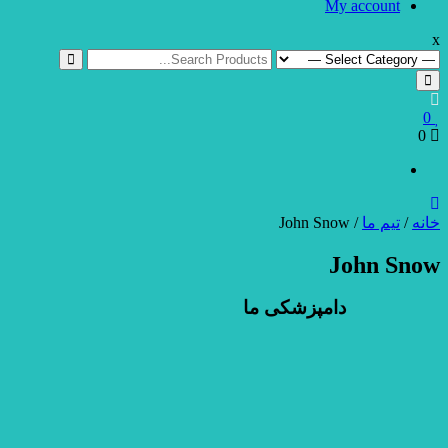
My account
x
0
0
خانه
/
تیم ما
/ John Snow
John Snow
دامپزشکی ما