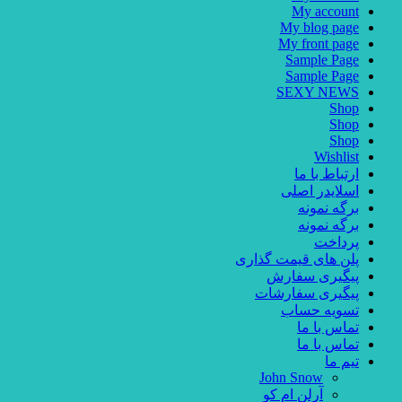
My account
My blog page
My front page
Sample Page
Sample Page
SEXY NEWS
Shop
Shop
Shop
Wishlist
ارتباط با ما
اسلایدر اصلی
برگه نمونه
برگه نمونه
پرداخت
پلن های قیمت گذاری
پیگیری سفارش
پیگیری سفارشات
تسویه حساب
تماس با ما
تماس با ما
تیم ما
John Snow
آرلن ام کو