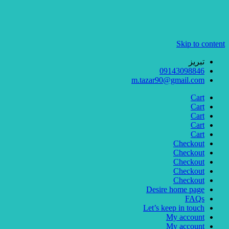
Skip to content
تبریز
09143098846
m.tazar90@gmail.com
Cart
Cart
Cart
Cart
Cart
Checkout
Checkout
Checkout
Checkout
Checkout
Desire home page
FAQs
Let’s keep in touch
My account
My account