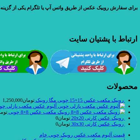
برای سفارش روبیک عکس از طریق واتس آپ یا تلگرام یکی از گزینه ها
ارتباط با پشتیان سایت
محصولات
روبیک مکعب عکس 15×15 چوبی مگا روبیک
تومان
1,250,000
آلبوم عکس مکعب پازلی چو
روبیک مکعب عکس 8×8 چوبی
توما
روبیک عکس کارتی 20x20
تومان
0
روبیک عکس کارتی 30x30
تومان
0
قیمت آلبوم مکعب عکس روبیک چوبی خام