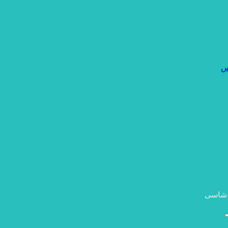
س
 شاسی