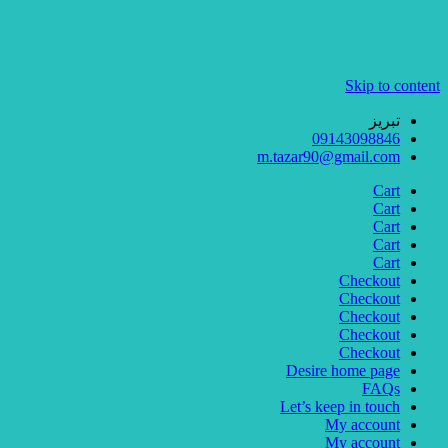
Skip to content
تبریز
09143098846
m.tazar90@gmail.com
Cart
Cart
Cart
Cart
Cart
Checkout
Checkout
Checkout
Checkout
Checkout
Desire home page
FAQs
Let’s keep in touch
My account
My account