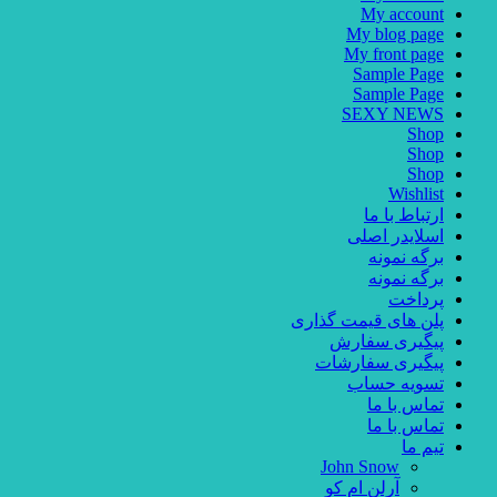
My account
My blog page
My front page
Sample Page
Sample Page
SEXY NEWS
Shop
Shop
Shop
Wishlist
ارتباط با ما
اسلایدر اصلی
برگه نمونه
برگه نمونه
پرداخت
پلن های قیمت گذاری
پیگیری سفارش
پیگیری سفارشات
تسویه حساب
تماس با ما
تماس با ما
تیم ما
John Snow
آرلن ام کو