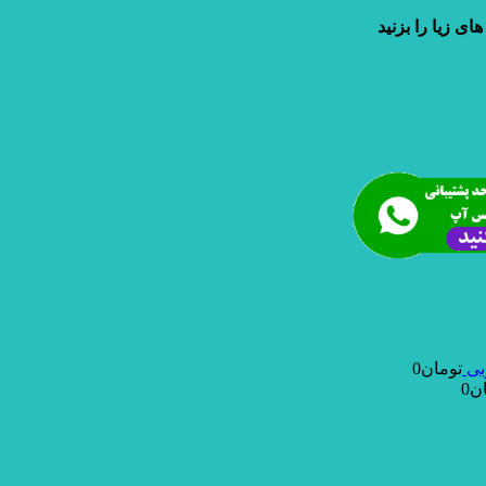
ی زیا را بزنید
بی
تومان
0
ن
0