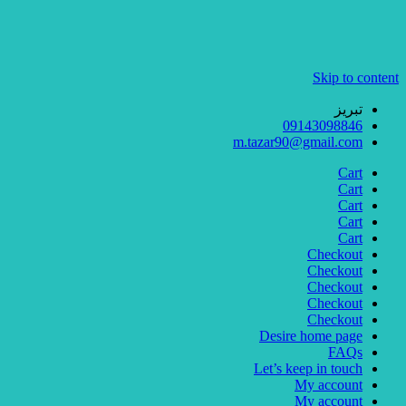
Skip to content
تبریز
09143098846
m.tazar90@gmail.com
Cart
Cart
Cart
Cart
Cart
Checkout
Checkout
Checkout
Checkout
Checkout
Desire home page
FAQs
Let’s keep in touch
My account
My account