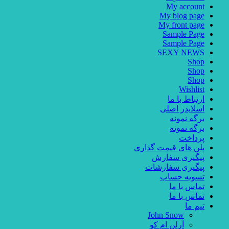
My account
My blog page
My front page
Sample Page
Sample Page
SEXY NEWS
Shop
Shop
Shop
Wishlist
ارتباط با ما
اسلایدر اصلی
برگه نمونه
برگه نمونه
پرداخت
پلن های قیمت گذاری
پیگیری سفارش
پیگیری سفارشات
تسویه حساب
تماس با ما
تماس با ما
تیم ما
John Snow
آرلن ام کو