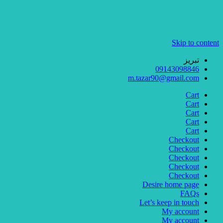
Skip to content
تبریز
09143098846
m.tazar90@gmail.com
Cart
Cart
Cart
Cart
Cart
Checkout
Checkout
Checkout
Checkout
Checkout
Desire home page
FAQs
Let’s keep in touch
My account
My account