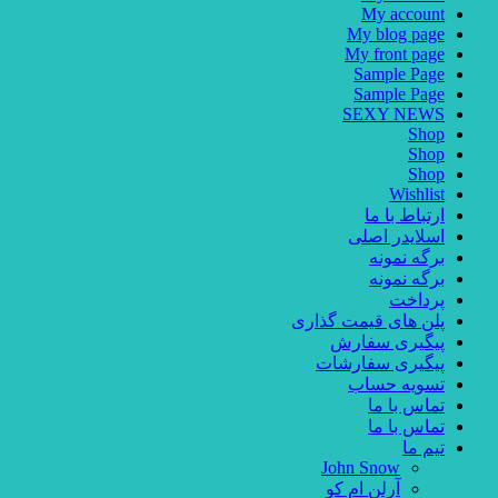
My account
My blog page
My front page
Sample Page
Sample Page
SEXY NEWS
Shop
Shop
Shop
Wishlist
ارتباط با ما
اسلایدر اصلی
برگه نمونه
برگه نمونه
پرداخت
پلن های قیمت گذاری
پیگیری سفارش
پیگیری سفارشات
تسویه حساب
تماس با ما
تماس با ما
تیم ما
John Snow
آرلن ام کو