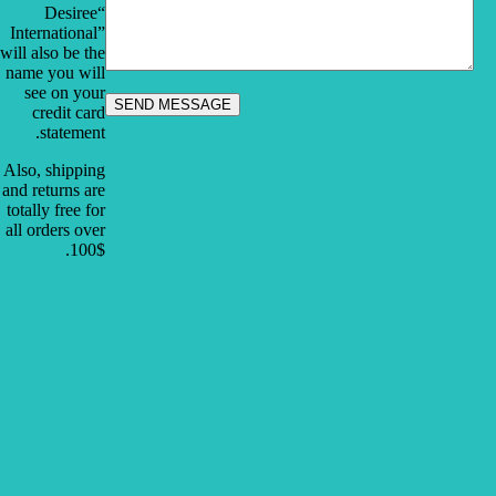
“Desiree
International”
will also be the
name you will
see on your
credit card
statement.
Also, shipping
and returns are
totally free for
all orders over
100$.