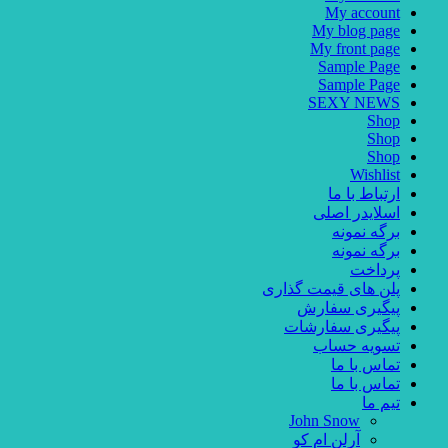
My account
My blog page
My front page
Sample Page
Sample Page
SEXY NEWS
Shop
Shop
Shop
Wishlist
ارتباط با ما
اسلایدر اصلی
برگه نمونه
برگه نمونه
پرداخت
پلن های قیمت گذاری
پیگیری سفارش
پیگیری سفارشات
تسویه حساب
تماس با ما
تماس با ما
تیم ما
John Snow
آرلن ام کو