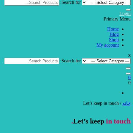
Search for:
Login
Primary Menu
Home
Blog
Shop
My account
x
Search for:
0
0
خانه
/ Let’s keep in touch
Let’s keep
in touch.