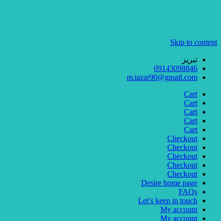
Skip to content
تبریز
09143098846
m.tazar90@gmail.com
Cart
Cart
Cart
Cart
Cart
Checkout
Checkout
Checkout
Checkout
Checkout
Desire home page
FAQs
Let’s keep in touch
My account
My account