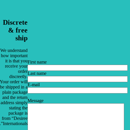
Discrete
& free
ship
We understand
how important
it is that you
First name
receive your
order
Last name
discreetly.
Your order will
E-mail
be shipped in a
plain package
and the return
Message
address simply
stating the
package is
from “Desiree
Internationals”.