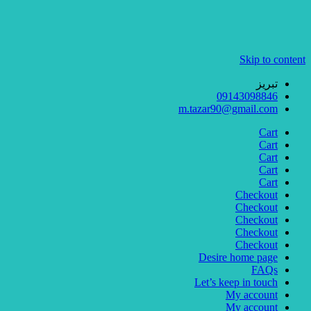
Skip to content
تبریز
09143098846
m.tazar90@gmail.com
Cart
Cart
Cart
Cart
Cart
Checkout
Checkout
Checkout
Checkout
Checkout
Desire home page
FAQs
Let’s keep in touch
My account
My account