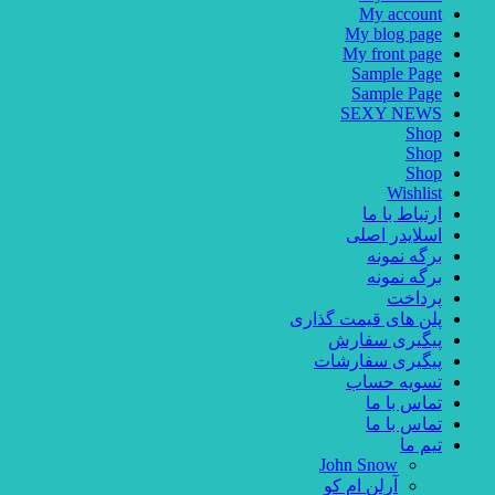
My account
My blog page
My front page
Sample Page
Sample Page
SEXY NEWS
Shop
Shop
Shop
Wishlist
ارتباط با ما
اسلایدر اصلی
برگه نمونه
برگه نمونه
پرداخت
پلن های قیمت گذاری
پیگیری سفارش
پیگیری سفارشات
تسویه حساب
تماس با ما
تماس با ما
تیم ما
John Snow
آرلن ام کو