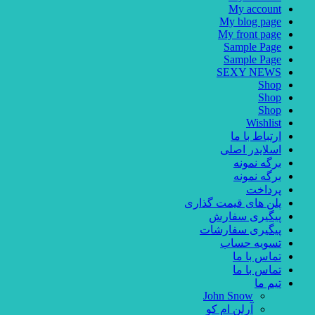
My account
My blog page
My front page
Sample Page
Sample Page
SEXY NEWS
Shop
Shop
Shop
Wishlist
ارتباط با ما
اسلایدر اصلی
برگه نمونه
برگه نمونه
پرداخت
پلن های قیمت گذاری
پیگیری سفارش
پیگیری سفارشات
تسویه حساب
تماس با ما
تماس با ما
تیم ما
John Snow
آرلن ام کو