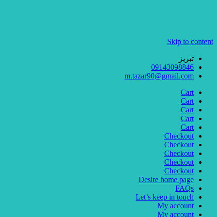
Skip to content
تبریز
09143098846
m.tazar90@gmail.com
Cart
Cart
Cart
Cart
Cart
Checkout
Checkout
Checkout
Checkout
Checkout
Desire home page
FAQs
Let’s keep in touch
My account
My account