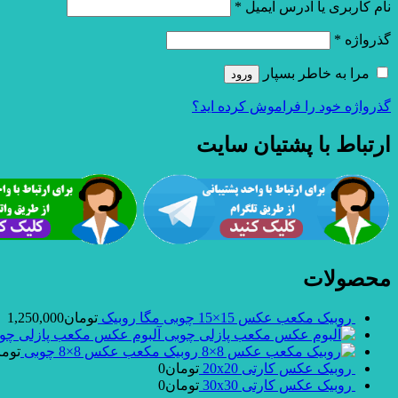
نام کاربری یا آدرس ایمیل
*
گذرواژه
*
مرا به خاطر بسپار
ورود
گذرواژه خود را فراموش کرده اید؟
ارتباط با پشتیان سایت
محصولات
روبیک مکعب عکس 15×15 چوبی مگا روبیک
تومان
1,250,000
آلبوم عکس مکعب پازلی چو
روبیک مکعب عکس 8×8 چوبی
توما
روبیک عکس کارتی 20x20
تومان
0
روبیک عکس کارتی 30x30
تومان
0