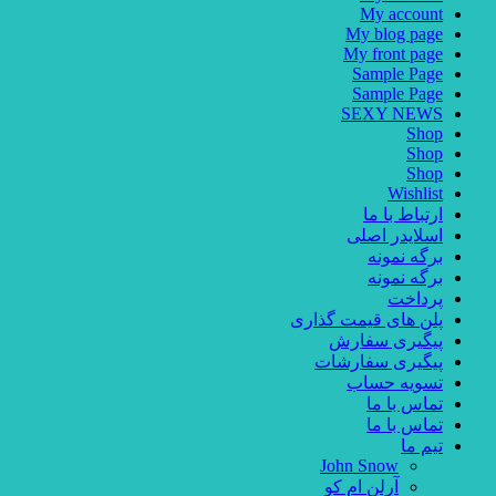
My account
My blog page
My front page
Sample Page
Sample Page
SEXY NEWS
Shop
Shop
Shop
Wishlist
ارتباط با ما
اسلایدر اصلی
برگه نمونه
برگه نمونه
پرداخت
پلن های قیمت گذاری
پیگیری سفارش
پیگیری سفارشات
تسویه حساب
تماس با ما
تماس با ما
تیم ما
John Snow
آرلن ام کو