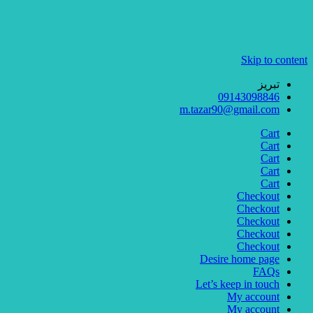
Skip to content
تبریز
09143098846
m.tazar90@gmail.com
Cart
Cart
Cart
Cart
Cart
Checkout
Checkout
Checkout
Checkout
Checkout
Desire home page
FAQs
Let’s keep in touch
My account
My account