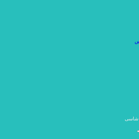
س
 شاسی