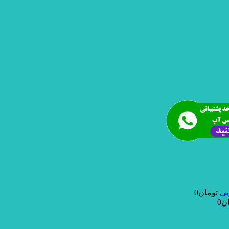
بی
تومان
0
ن
0